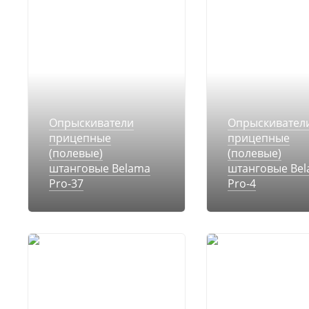
Опрыскиватели
Опрыскивател
прицепные
прицепные
(полевые)
(полевые)
штанговые Belama
штанговые Be
Pro-37
Pro-4