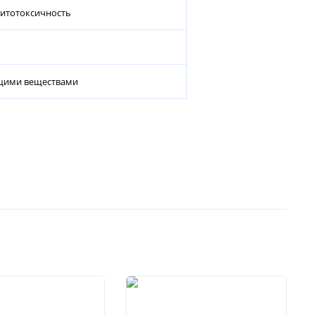
фитотоксичность
ющими веществами