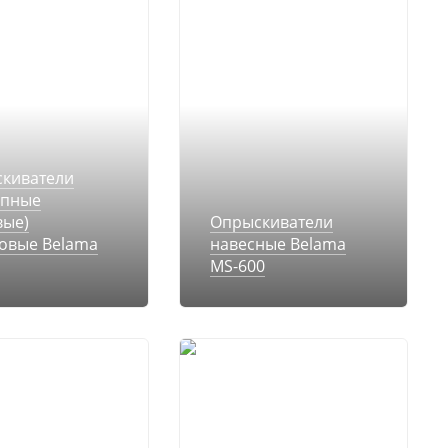
киватели
епные
вые)
Опрыскиватели
овые Belama
навесные Belama
MS-600