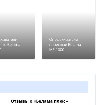
киватели
Опрыскиватели
ные Belama
навесные Belama
0
MS-1000
Отзывы о «Белама плюс»