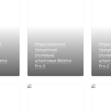
и
Опрыскиватели
Опрыс
прицепные
приц
(полевые)
(поле
lama
штанговые Belama
штанг
Pro-3
Pro-2