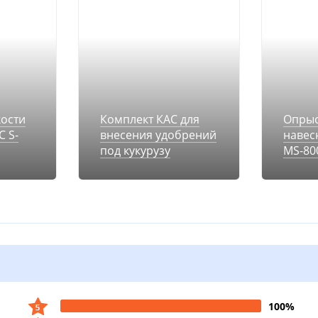
ости
Комплект КАС для
Опрыс
 S-
внесения удобрений
навес
под кукурузу
MS-80
100%