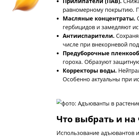
Прилипатели (ПАВ).
Снижа
равномерному покрытию. По
Масляные концентраты.
С
гербицидов и замедляют ис
Антииспарители.
Сохраняю
числе при внекорневой под
Предуборочные пленкооб
гороха. Образуют защитную
Корректоры воды.
Нейтрал
Особенно актуальны при и
Что выбрать и на
Использование адъювантов им