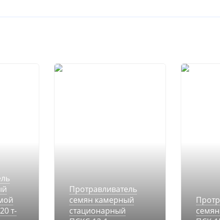
ель
ый
Протравливатель
емой
семян камерный
Протр
20 т-
стационарный
семян