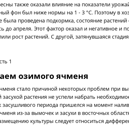
есны также оказали влияние на показатели урожа
ый фон был ниже нормы на 1 - 3 °C. Поэтому в хоз
е была проведена подкормка, состояние растений 
 до апреля. Этот фактор оказал и негативное и п
лили рост растений. С другой, затянувшаяся стади
жаем озимого ячменя
ячменя стало причиной некоторых проблем при вы
й засухой растения не успели набрать необходимо
пик засушливого периода пришелся на момент налив
меня из-за вымочек и засухи в восточных областя
размещению культуры следует относиться диффер