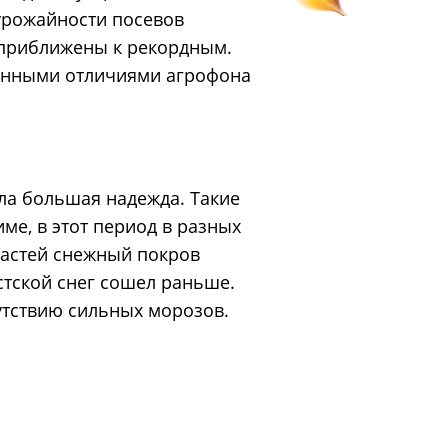
 урожайности посевов
и приближены к рекордным.
венными отличиями агрофона
ла большая надежда. Такие
ме, в этот период в разных
ластей снежный покров
стской снег сошел раньше.
утствию сильных морозов.