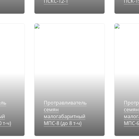
ПСКС-12-1
ПСК-15
ель
Протравливатель
Протр
семян
семян
ый
малогабаритный
малог
 т-ч)
МПС-8 (до 8 т-ч)
МПС-6М