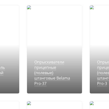
Опрыскиватели
Опрыс
ель
прицепные
приц
ый
(полевые)
(поле
штанговые Belama
штанг
Pro-37
Pro-3