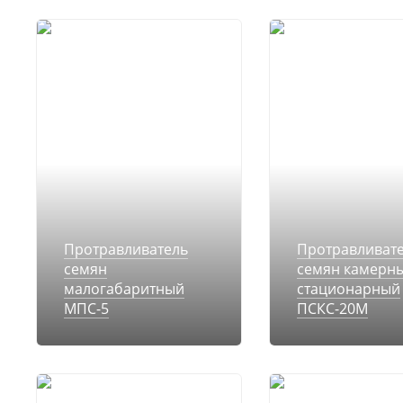
Протравливатель
Протравливат
семян
семян камерн
малогабаритный
стационарный
МПС-5
ПСКС-20М