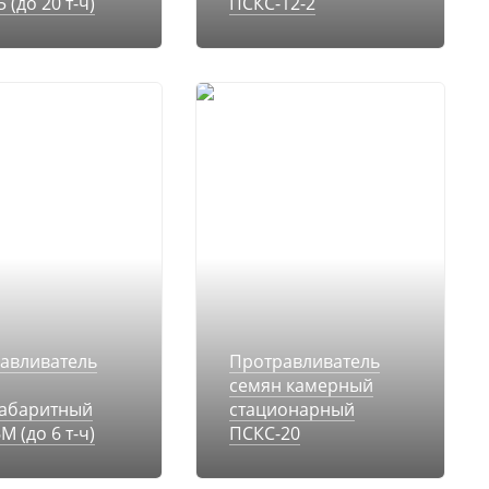
 (до 20 т-ч)
ПСКС-12-2
авливатель
Протравливатель
семян камерный
абаритный
стационарный
 (до 6 т-ч)
ПСКС-20