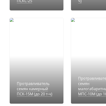
ПСКС-25
ч)
Протравливат
Протравливатель
семян
семян камерный
малогабаритн
ПСК-15М (до 20 т-ч)
МПС-10М (до 10