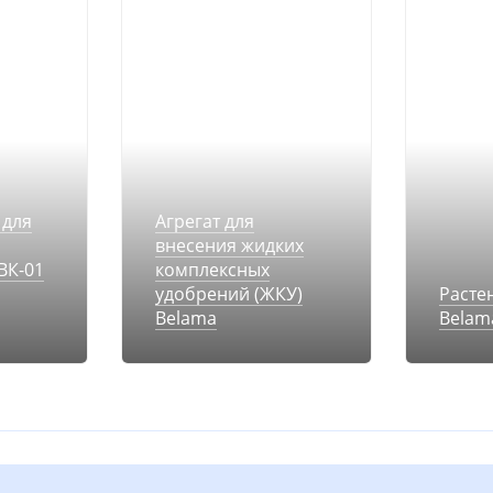
 для
Агрегат для
внесения жидких
ВК-01
комплексных
удобрений (ЖКУ)
Расте
Belama
Belam