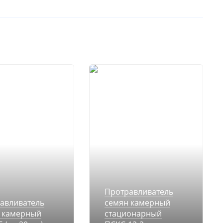
Протравливатель
авливатель
семян камерный
 камерный
стационарный