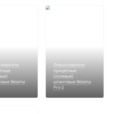
киватели
Опрыскиватели
епные
прицепные
вые)
(полевые)
овые Belama
штанговые Belama
Pro-2