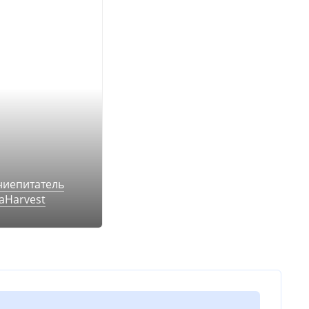
ниепитатель
aHarvest